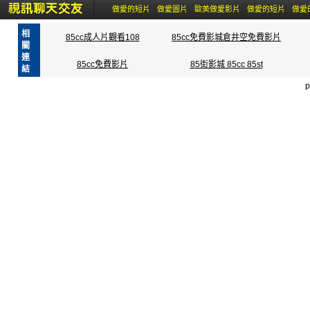
做愛的短片
做愛圖片
歐美做愛影片
做愛的短片
做愛
相
85cc成人片觀看108
85cc免費影城倉井空免費影片
關
連
85cc免費影片
85街影城 85cc 85st
結
p